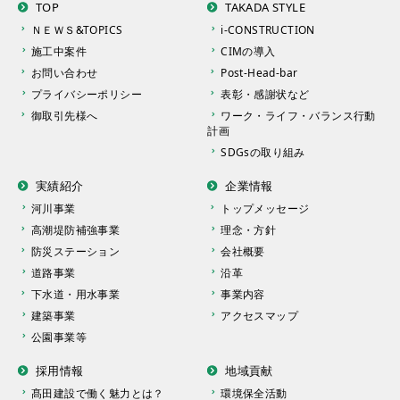
TOP
TAKADA STYLE
ＮＥＷＳ&TOPICS
i-CONSTRUCTION
施工中案件
CIMの導入
お問い合わせ
Post-Head-bar
プライバシーポリシー
表彰・感謝状など
御取引先様へ
ワーク・ライフ・バランス行動
計画
SDGsの取り組み
実績紹介
企業情報
河川事業
トップメッセージ
高潮堤防補強事業
理念・方針
防災ステーション
会社概要
道路事業
沿革
下水道・用水事業
事業内容
建築事業
アクセスマップ
公園事業等
採用情報
地域貢献
髙田建設で働く魅力とは？
環境保全活動