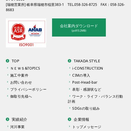
[瑞穂営業所] 岐阜県瑞穂市稲里383-1
TEL.058-326-8725
FAX：058-326-
8683
会社案内ダウンロード
(pdf/3.2MB)
TOP
TAKADA STYLE
ＮＥＷＳ&TOPICS
i-CONSTRUCTION
施工中案件
CIMの導入
お問い合わせ
Post-Head-bar
プライバシーポリシー
表彰・感謝状など
御取引先様へ
ワーク・ライフ・バランス行動
計画
SDGsの取り組み
実績紹介
企業情報
河川事業
トップメッセージ