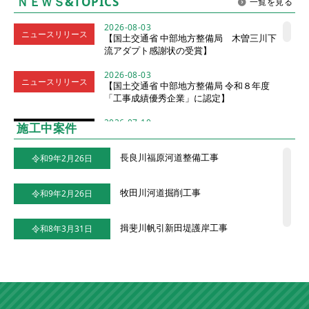
ＮＥＷＳ&TOPICS
一覧を見る
2026-08-03
ニュースリリース
【国土交通省 中部地方整備局 木曽三川下
流アダプト感謝状の受賞】
2026-08-03
ニュースリリース
【国土交通省 中部地方整備局 令和８年度
「工事成績優秀企業」に認定】
2026-07-10
施工中案件
表彰
【令和８年度岐阜県建設業労働災害防止大会
にて職長表彰を受賞♪ 】
長良川福原河道整備工事
令和9年2月26日
2026-07-07
ニュースリリース
【東洋建設㈱様から「令和８年度 優良職長
牧田川河道掘削工事
認定書」を受賞♪ 】
令和9年2月26日
2026-07-07
ニュースリリース
揖斐川帆引新田堤護岸工事
【「9.12長良川豪雨水害から学ぶこと」講習
令和8年3月31日
会の開催】
長良川第二堤防維持管理工事
令和8年3月25日
2026-06-18
ニュースリリース
【髙田建設(株) 第３５回 安全大会の開
催】