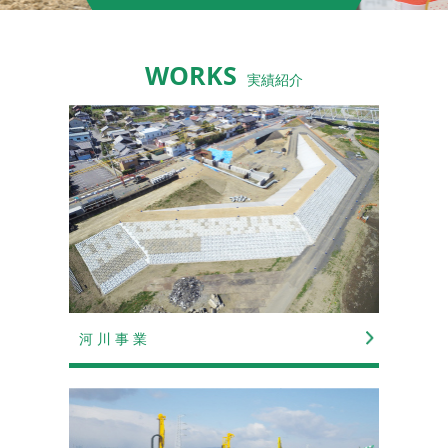
賞】
2023-02-10
表彰
【「令和４年度 岐阜県優秀建設現場従事者
WORKS
表彰」を受賞 】
実績紹介
2023-01-27
ニュースリリース
【令和３年度 木曽川下流河川整備工事にて
現場見学会を開催しました♪】
2022-10-28
ニュースリリース
【岐阜労働局 「新はつらつ職場づくり宣
言」登録証の贈呈式】
2022-09-14
表彰
【岐阜県西濃農林事務所「令和４年度 農政
部優良工事表彰」を受賞】
2022-08-03
ニュースリリース
【国土交通省 中部地方整備局 令和４年度
河 川 事 業
「工事成績優秀企業」に認定】
2022-08-03
表彰
【国土交通省 中部地方整備局 木曽川上流河
川事務所「2022年度 優良工事表彰・優良工
事技術者表彰」を受賞】