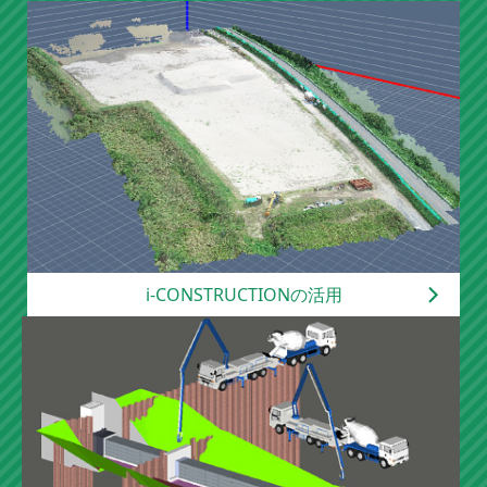
2026-06-08
ニュースリリース
【社内研修旅行の開催】
2026-05-19
表彰
【令和８年 建設機械優良技術員表彰を受賞
】
2026-04-30
ニュースリリース
【令和８年度 「流域治水」社内勉強会の開
催】
2026-04-22
ニュースリリース
【ＢＣＰ（災害時事業継続計画書）への対応
訓練の実施】
2026-04-03
i-CONSTRUCTIONの活用
ニュースリリース
【髙田建設㈱ 令和８年度 入社式の開催】
2025-08-04
ニュースリリース
【国土交通省 中部地方整備局 令和７年度
「工事成績優秀企業」に認定】
2025-07-31
表彰
【国土交通省 木曽川上流河川事務所 「令和
７年度 優良工事表彰・優良工事技術者表
彰」を受賞】