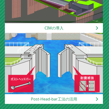
2025-07-11
ニュースリリース
【髙田建設(株) 第３４回 安全大会の開
催】
2025-07-11
ニュースリリース
【建設工業新聞にて地域の経済・暮らしを支
CIMの導入
える建設企業として紹介されました♪】
2025-05-08
ニュースリリース
【厚生労働省 岐阜労働局 ユースエール202
4年度認定企業となりました♪】
2025-02-05
採用情報
【令和５年度 牧田川船附護岸整備工事にて
現場見学会を開催】
2025-02-04
ニュースリリース
【建設通信新聞にて建設ICT推進現場として
紹介されました♪】
2025-01-28
ニュースリリース
令和５年度 長良川福原河道整備工事にて現
場見学会を開催
Post-Head-bar工法の活用
2024-10-10
表彰