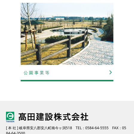
公 園 事 業 等
[ 本 社 ] 岐阜県安八郡安八町南今ヶ渕518
TEL：0584-64-5555
FAX：05
84-64-3500