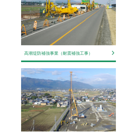
2022-02-04
ニュースリリース
【建設通信新聞にて建設ICT推進現場として
紹介されました♪】
2021-12-23
ニュースリリース
【国土交通省 中部地方整備局の令和３年の
優良工事として紹介されました♪】
2021-10-21
高潮堤防補強事業（耐震補強工事）
ニュースリリース
【東安中学校２年生の生徒を対象とした『出
前授業』を開催】
2021-09-10
表彰
【国土交通省 中部地方整備局 木曽川上流河
川事務所「2021年度 優良工事表彰・優良工
事技術者表彰」を受賞】
2021-09-10
表彰
【国土交通省 中部地方整備局 木曽川下流河
川事務所「2021年度 優良工事表彰・優良工
事技術者表彰」を受賞】
2021-09-03
ニュースリリース
【国土交通省 中部地方整備局 令和３年度
「完全週休２日取組企業」に認定】