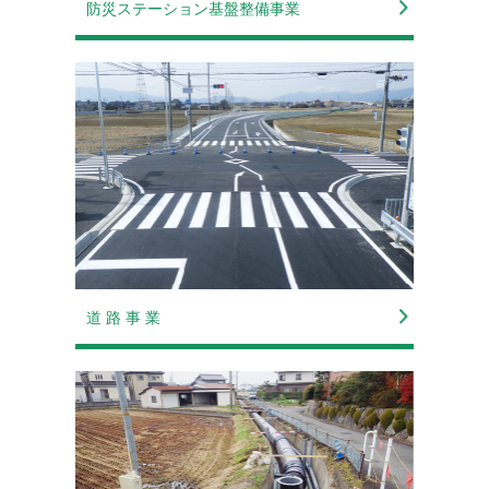
防災ステーション基盤整備事業
2021-08-26
ニュースリリース
【国土交通省 中部地方整備局 令和３年「工
事成績優秀企業」に認定】
2021-08-26
ニュースリリース
【高校生へのインターンシップ開催】
2021-02-03
ニュースリリース
【国土交通省 木曽川下流管内耐震補強工事
が『建設グラフ（２月号）』へ掲載】
2021-01-15
ニュースリリース
【国土交通省 中部地方整備局の「若手技術
者の紹介」へ掲載】
2020-12-23
道 路 事 業
ニュースリリース
【ぎふ建設人材育成リーディング企業 ゴー
ルドランク認定証】
2020-12-07
ニュースリリース
【令和２年７月豪雨における災害対策支援活
動の感謝状】
2020-10-26
ニュースリリース
【建設工事従事者の安全衛生教育を実施】