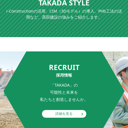
TAKADA STYLE
【石川県能登半島地震への支援対応に対して
「感謝状」を受賞】
i-Constructionの活用、CIM（3Dモデル）の導入、PHb工法の活
2024-07-30
用など、髙田建設の強みをご紹介します。
ニュースリリース
【国土交通省 中部地方整備局 令和６年度
「工事成績優秀企業」に認定】
2024-02-09
ニュースリリース
【ぎふ建設人材育成リーディング企業ゴール
ドランク企業に再認定】
2023-12-15
採用情報
【令和４年度 牧田川船附河道掘削工事にて
RECRUIT
建設ＩＣＴの現場研修会を開催しました♪】
採用情報
2023-11-21
ニュースリリース
【建設通信新聞にて建設ICT推進現場として
「TAKADA」の
紹介されました♪】
可能性と未来を
2023-08-04
ニュースリリース
私たちと創造しませんか。
【国土交通省 中部地方整備局 令和５年度
「工事成績優秀企業」に認定】
詳細を見る
2023-07-20
表彰
【国土交通省 中部地方整備局 「令和５年度
優良工事表彰・優良工事技術者表彰」を受