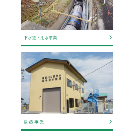
2020-08-11
ニュースリリース
【TAKADAファーム 収穫祭】
2020-08-07
ニュースリリース
【令和２年度 熊本県７月豪雨 TEC-FORCE
災害派遣活動】
下水道・用水事業
2020-08-07
ニュースリリース
サイトをリニューアルしました
建 築 事 業